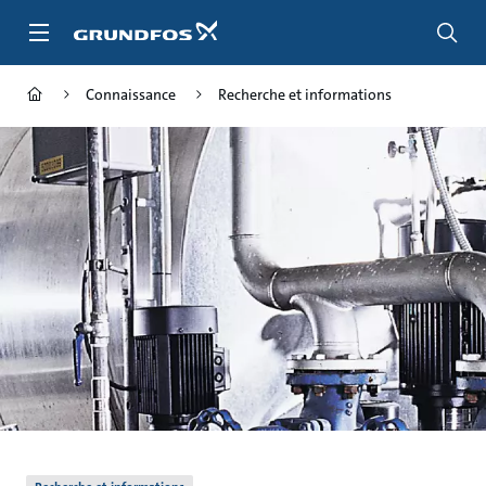
Aller
au
menu
principal
Connaissance
Recherche et informations