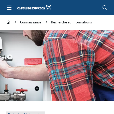
Aller
au
menu
principal
Connaissance
Recherche et informations