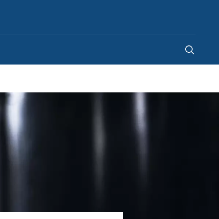
Switzerland
-
FR
|
DE