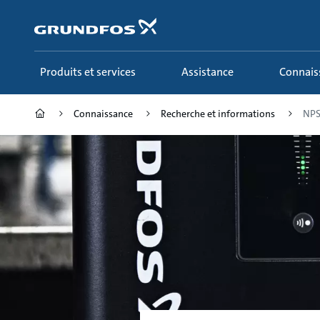
Aller
au
menu
principal
Produits et services
Assistance
Connai
Connaissance
Recherche et informations
NPSH