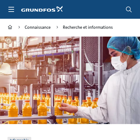
Aller
au
menu
principal
Connaissance
Recherche et informations