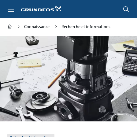
Aller
au
menu
principal
Connaissance
Recherche et informations