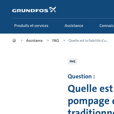
Aller
au
menu
principal
Produits et services
Assistance
Connai
Assistance
FAQ
Quelle est la fiabilité d'u...
FAQ
Question :
Quelle est
pompage d
traditionn