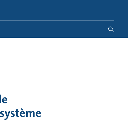
Switzerland
-
FR
|
DE
de
 système