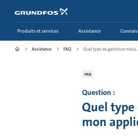
Aller
au
menu
principal
Produits et services
Assistance
Connai
Assistance
FAQ
Quel type de garniture méca..
FAQ
Question :
Quel type
mon applic