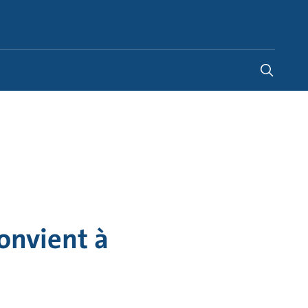
Switzerland
-
FR
|
DE
onvient à