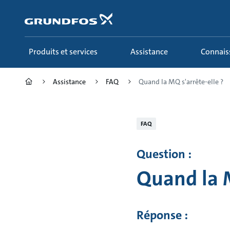
Aller
au
menu
principal
Produits et services
Assistance
Connai
Assistance
FAQ
Quand la MQ s'arrête-elle ?
FAQ
Question :
Quand la M
Réponse :