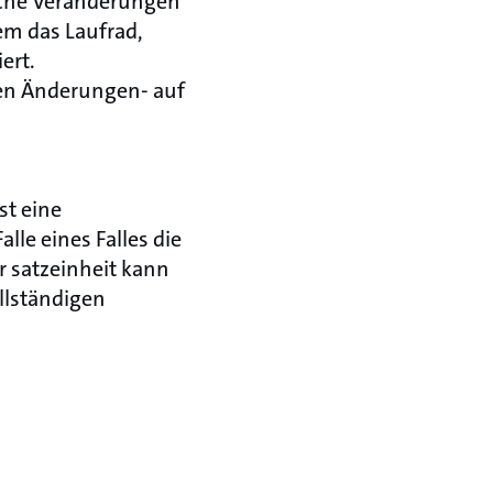
che Veränderungen
m das Laufrad,
ert.
en Änderungen- auf
st eine
lle eines Falles die
r satzeinheit kann
llständigen