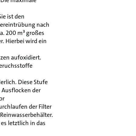
. Die maximale
e ist den
sereintrübung nach
a. 200 m³ großes
. Hierbei wird ein
zen aufoxidiert.
ruchsstoffe
rlich. Diese Stufe
n Ausflocken der
or
rchlaufen der Filter
 Reinwasserbehälter.
s letztlich in das