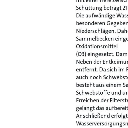
mit einer Tiefe zwis
Schüttung beträgt 21
Die aufwändige Wasse
besonderen Gegebenh
Niederschlägen. Dah
Sammelbecken eingesp
Oxidationsmittel
(O3) eingesetzt. Dam
Neben der Entkeimu
entfernt. Da sich i
auch noch Schwebstof
besteht aus einem Sa
Schwebstoffe und une
Erreichen der Filters
gelangt das aufberei
Anschließend erfolgt 
Wasserversorgungsne