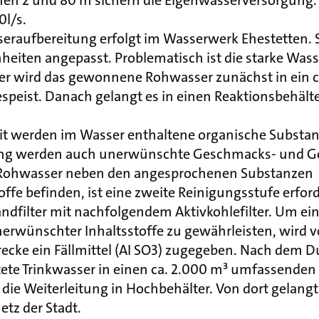
chen 2 und 80 m sichern die Eigenwasserversorgung
0l/s.
raufbereitung erfolgt im Wasserwerk Ehestetten. Si
eiten angepasst. Problematisch ist die starke Was
er wird das gewonnene Rohwasser zunächst in ein c
eist. Danach gelangt es in einen Reaktionsbehälter
it werden im Wasser enthaltene organische Substan
ng werden auch unerwünschte Geschmacks- und Ge
m Rohwasser neben den angesprochenen Substanzen
fe befinden, ist eine zweite Reinigungsstufe erforde
ndfilter mit nachfolgendem Aktivkohlefilter. Um ei
rwünschter Inhaltsstoffe zu gewährleisten, wird v
trecke ein Fällmittel (AI SO3) zugegeben. Nach dem Du
tete Trinkwasser in einen ca. 2.000 m³ umfassenden
die Weiterleitung in Hochbehälter. Von dort gelangt e
tz der Stadt.