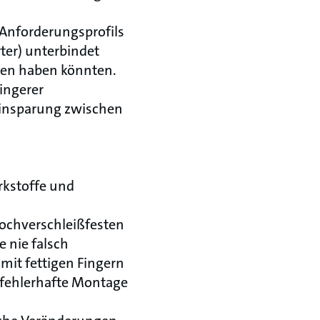
s Anforderungsprofils
rter) unterbindet
ngen haben könnten.
ringerer
 Einsparung zwischen
rkstoffe und
hochverschleißfesten
 nie falsch
it fettigen Fingern
 fehlerhafte Montage