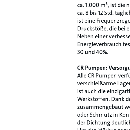
ca. 1.000 m³, ist die
ca. 8 bis 12 Std. täg
ist eine Frequenzrege
Druckstöße, die bei 
Neben einer verbesser
Energieverbrauch fes
30 und 40%.
CR Pumpen: Versorgun
Alle CR Pumpen verfü
verschleißarme Lager
ist auch die einziga
Werkstoffen. Dank d
zusammengebaut werd
oder Schmutz in Kon
der Dichtung deutlic