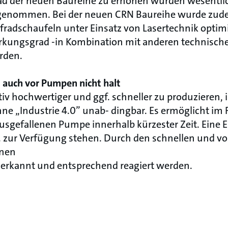
d der neuen Baureihe zu erhöhen wurden wesentli
rgenommen. Bei der neuen CRN Baureihe wurde zude
fradschaufeln unter Einsatz von Lasertechnik optimi
rkungsgrad -in Kombination mit anderen technisch
rden.
t auch vor Pumpen nicht halt
iv hochwertiger und ggf. schneller zu produzieren, i
nne „Industrie 4.0” unab- dingbar. Es ermöglicht im Fa
usgefallenen Pumpe innerhalb kürzester Zeit. Eine E
. zur Verfügung stehen. Durch den schnellen und vo
nnen
 erkannt und entsprechend reagiert werden.