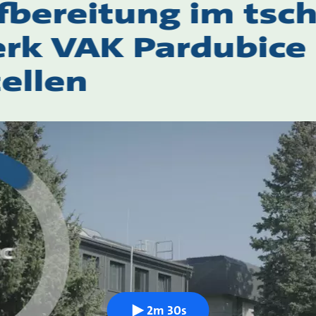
bereitung im tsc
rk VAK Pardubice
ellen
2m 30s