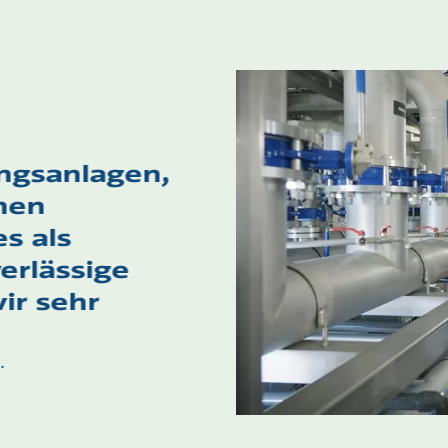
ungsanlagen,
nen
es als
erlässige
ir sehr
.