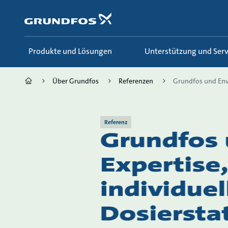
Zum
Inhalt
springen
Produkte und Lösungen
Unterstützung und Serv
Über Grundfos
Referenzen
Grundfos und Env
Referenz
Grundfos 
Expertise
individue
Dosierstat