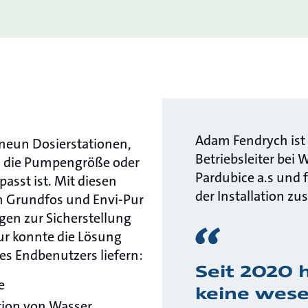
Adam Fendrych ist 
 neun Dosierstationen,
Betriebsleiter bei
an die Pumpengröße oder
Pardubice a.s und f
sst ist. Mit diesen
der Installation 
n Grundfos und Envi-Pur
gen zur Sicherstellung
ur konnte die Lösung
s Endbenutzers liefern:
Seit 2020 
ne
keine wese
tion von Wasser