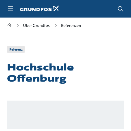
Zum
Inhalt
springen
Über Grundfos
Referenzen
Referenz
Hochschule
Offenburg