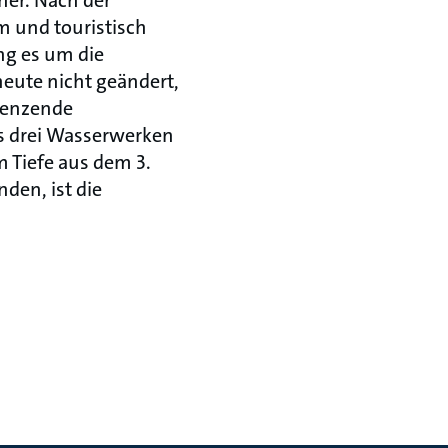
ner. Nach der
m und touristisch
ng es um die
heute nicht geändert,
renzende
s drei Wasserwerken
m Tiefe aus dem 3.
den, ist die