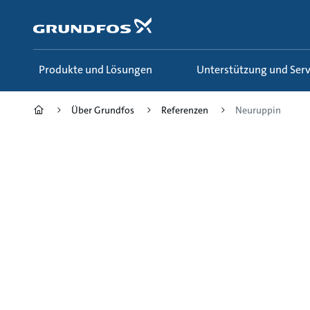
Zum
Inhalt
springen
Produkte und Lösungen
Unterstützung und Serv
Über Grundfos
Referenzen
Neuruppin