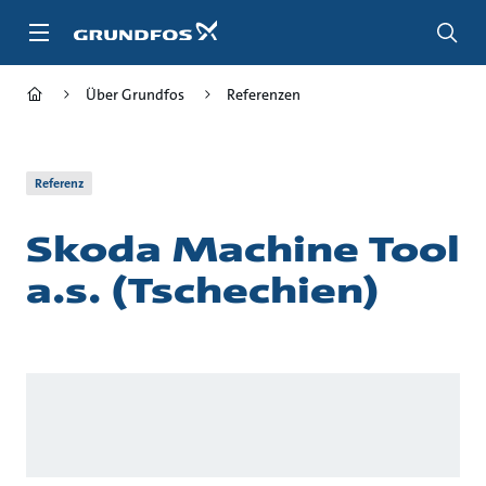
Zum
Inhalt
springen
Über Grundfos
Referenzen
Referenz
Skoda Machine Tool
a.s. (Tschechien)