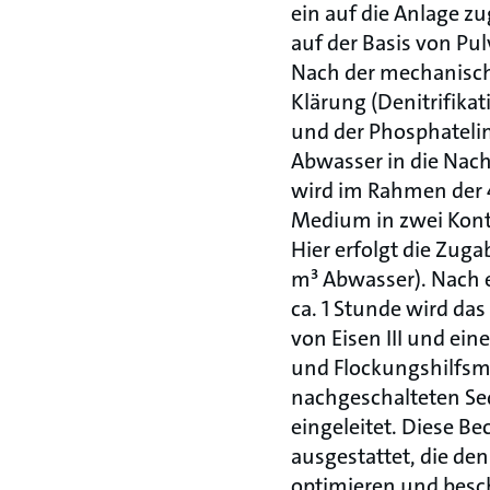
ein auf die Anlage z
auf der Basis von Pul
Nach der mechanisch
Klärung (Denitrifikat
und der Phosphateli
Abwasser in die Nach
wird im Rahmen der 
Medium in zwei Konta
Hier erfolgt die Zuga
m³ Abwasser). Nach 
ca. 1 Stunde wird da
von Eisen III und ei
und Flockungshilfsmit
nachgeschalteten S
eingeleitet. Diese B
ausgestattet, die de
optimieren und besc