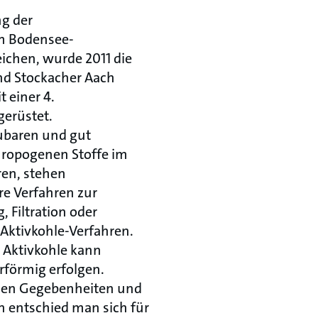
g der
m Bodensee-
eichen, wurde 2011 die
d Stockacher Aach
 einer 4.
gerüstet.
ubaren und gut
hropogenen Stoffe im
ren, stehen
re Verfahren zur
 Filtration oder
ktivkohle-Verfahren.
Aktivkohle kann
rförmig erfolgen.
chen Gegebenheiten und
entschied man sich für