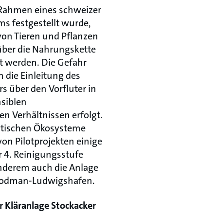
Rahmen eines schweizer
 festgestellt wurde,
von Tieren und Pflanzen
er die Nahrungskette
t werden. Die Gefahr
n die Einleitung des
s über den Vorfluter in
nsiblen
en Verhältnissen erfolgt.
atischen Ökosysteme
n Pilotprojekten einige
r 4. Reinigungsstufe
anderem auch die Anlage
 Bodman-Ludwigshafen.
r Kläranlage Stockacker