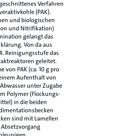
ugeschnittenes Verfahren
veraktivkohle (PAK).
en und biologischen
ion und Nitrifikation)
mination gelangt das
klärung. Von da aus
4. Reinigungsstufe das
ktreaktoren geleitet.
be von PAK (ca. 10 g pro
einem Aufenthalt von
s Abwasser unter Zugabe
nem Polymer (Flockungs-
tel) in die beiden
edimentationsbecken
ecken sind mit Lamellen
n Absetzvorgang
hleunigen.