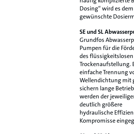
häufig komplizierte 
Dosing“ wird es dem 
gewünschte Dosiermen
SE und SL Abwasser
Grundfos Abwasserpu
Pumpen für die Förd
des flüssigkeitslose
Trockenaufstellung. 
einfache Trennung v
Wellendichtung mit 
sichern lange Betrie
werden der jeweilige
deutlich größere
hydraulische Effizie
Kompromisse eingega