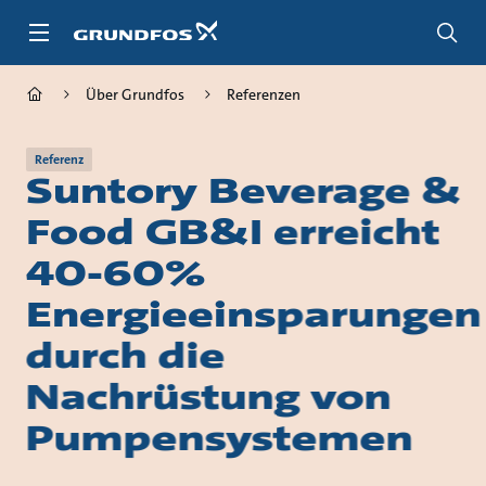
Zum
Inhalt
springen
Über Grundfos
Referenzen
Referenz
Suntory Beverage &
Food GB&I erreicht
40-60%
Energieeinsparungen
durch die
Nachrüstung von
Pumpensystemen