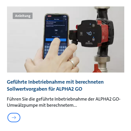
Anleitung
n
Geführte Inbetriebnahme mit berechneten
G
Sollwertvorgaben für ALPHA2 GO
A
s
Führen Sie die geführte Inbetriebnahme der ALPHA2 GO-
Er
Umwälzpumpe mit berechnetem
d