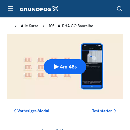
Zum
Inhalt
springen
Alle Kurse
103 - ALPHA GO Baureihe
4m 48s
Vorheriges Modul
Test starten