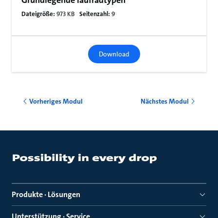
Grundlegende laufradtypen
Dateigröße:
973 KB
Seitenzahl:
9
Download
Vorheriges Modul
Nächstes Modul
Produkte · Lösungen
Unterstützung · Service