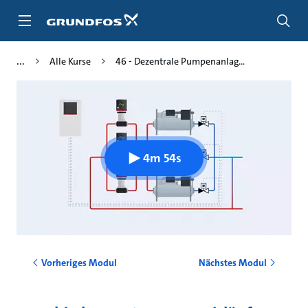
Zum
Inhalt
springen
Alle Kurse
46 - Dezentrale Pumpenanlag...
4m 54s
Vorheriges Modul
Nächstes Modul