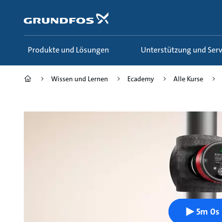
Zum
Inhalt
springen
Produkte und Lösungen
Unterstützung und Serv
Wissen und Lernen
Ecademy
Alle Kurse
5m 0s