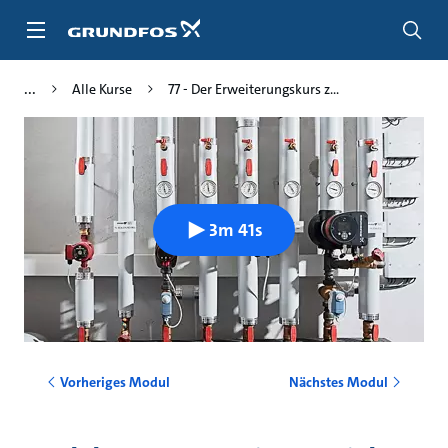
Zum
Inhalt
springen
Alle Kurse
77 - Der Erweiterungskurs z...
3m 41s
Vorheriges Modul
Nächstes Modul