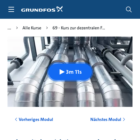
Zum
Inhalt
springen
Alle Kurse
69 - Kurs zur dezentralen F...
3m 11s
Vorheriges Modul
Nächstes Modul