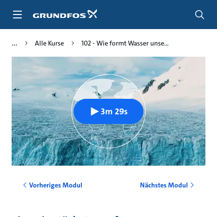
Zum
Inhalt
springen
Alle Kurse
102 - Wie formt Wasser unse...
3m 29s
Vorheriges Modul
Nächstes Modul