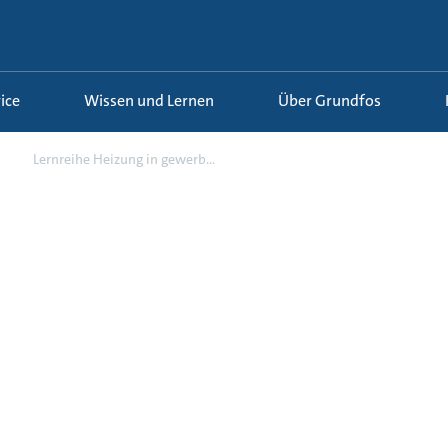
ice
Wissen und Lernen
Über Grundfos
Lernreihe Heizung in gewerb...