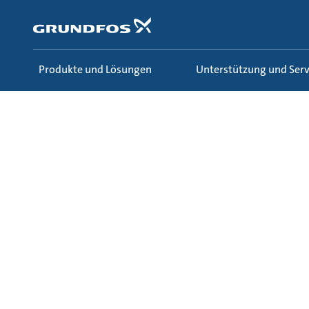
Zum
Inhalt
springen
Produkte und Lösungen
Unterstützung und Serv
Wissen und Lernen
Ecademy
Alle Lernreihen