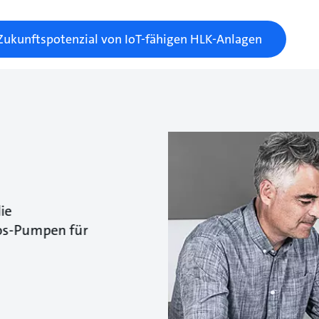
Zukunftspotenzial von IoT-fähigen HLK-Anlagen
ie
os-Pumpen für