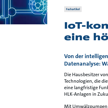
Fachartikel
IoT-ko
eine h
Von der intellige
Datenanalyse: W
Die Hausbesitzer vo
Technologien, die die
eine langfristige Fun
HLK-Anlagen in Zukun
Mit Umwälzpumpen kö