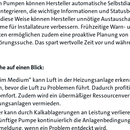
n Pumpen können Hersteller automatische Selbstdi
integrieren, die wichtige Informationen und Statusb
uf diese Weise können Hersteller unnötige Austausc
me für Installateure verbessern. Frühzeitige Warn- 
en ermöglichen zudem eine proaktive Planung von
törungssuche. Das spart wertvolle Zeit vor und wäh
e auf einen Blick:
t im Medium“ kann Luft in der Heizungsanlage erke
bevor die Luft zu Problemen führt. Dadurch profit
fort. Zudem wird ein übermäßiger Ressourcenver
ungsanlagen vermieden.
 kann durch Kalkablagerungen an Leistung verliere
ünftige Pumpe kontinuierlich die Anlagenbedingun
emeldung, wenn ein Problem entdeckt wird.