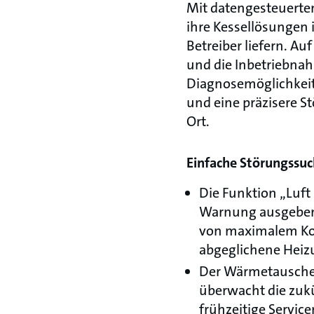
Mit datengesteuerte
ihre Kessellösungen 
Betreiber liefern. A
und die Inbetriebnah
Diagnosemöglichkeit
und eine präzisere S
Ort.
Einfache Störungssuch
Die Funktion „Luf
Warnung ausgeben, 
von maximalem Kom
abgeglichene Heiz
Der Wärmetauscher
überwacht die zuk
frühzeitige Servic