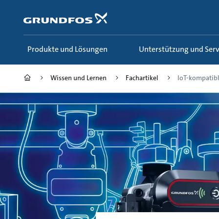
Zum
Inhalt
springen
Produkte und Lösungen
Unterstützung und Serv
Wissen und Lernen
Fachartikel
IoT-kompatibl