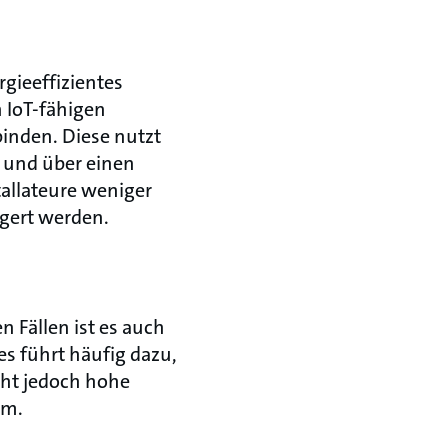
rgieeffizientes
n IoT-fähigen
binden. Diese nutzt
 und über einen
allateure weniger
igert werden.
 Fällen ist es auch
es führt häufig dazu,
cht jedoch hohe
em.