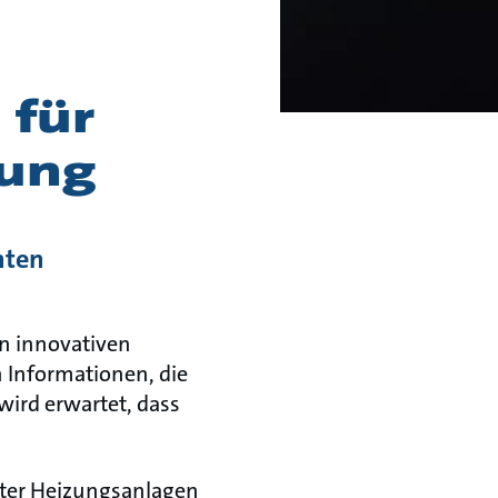
 für
tung
nten
n innovativen
n Informationen, die
wird erwartet, dass
nter Heizungsanlagen