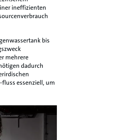
ner ineffizienten
sourcenverbrauch
genwassertank bis
ngszweck
er mehrere
nötigen dadurch
erirdischen
-fluss essenziell, um