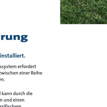
erung
nstalliert.
ssystem erfordert
zwischen einer Reihe
en.
d kann durch die
on und einen
ezifischem