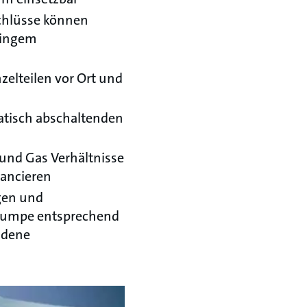
schlüsse können
ringem
elteilen vor Ort und
atisch abschaltenden
 und Gas Verhältnisse
lancieren
gen und
 Pumpe entsprechend
ndene