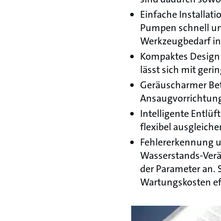
Einfache Installat
Pumpen schnell un
Werkzeugbedarf ins
Kompaktes Design: 
lässt sich mit geri
Geräuscharmer Bet
Ansaugvorrichtung
Intelligente Entlüf
flexibel ausgleic
Fehlererkennung u
Wasserstands-Verä
der Parameter an.
Wartungskosten eff