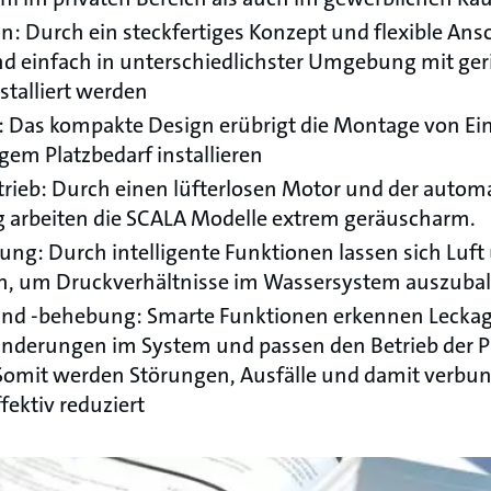
ion: Durch ein steckfertiges Konzept und flexible An
d einfach in unterschiedlichster Umgebung mit ge
talliert werden
Das kompakte Design erübrigt die Montage von Einz
ngem Platzbedarf installieren
rieb: Durch einen lüfterlosen Motor und der autom
 arbeiten die SCALA Modelle extrem geräuscharm.
tung: Durch intelligente Funktionen lassen sich Luft
hen, um Druckverhältnisse im Wassersystem auszuba
nd -behebung: Smarte Funktionen erkennen Lecka
nderungen im System und passen den Betrieb der
 Somit werden Störungen, Ausfälle und damit verbu
ektiv reduziert