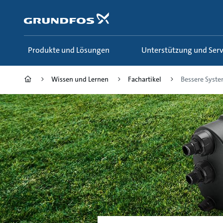
Zum
Inhalt
springen
Produkte und Lösungen
Unterstützung und Serv
Wissen und Lernen
Fachartikel
Bessere System