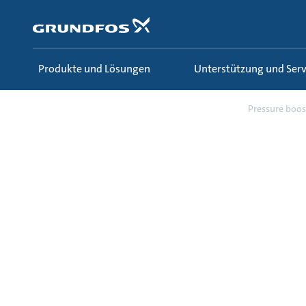
Zum
Inhalt
springen
Produkte und Lösungen
Unterstützung und Serv
Wissen und Lernen
Fachartikel
Pressure boos