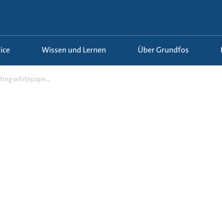
ice
Wissen und Lernen
Über Grundfos
ting whitepape...