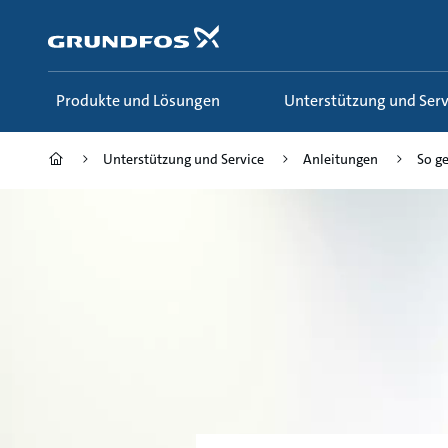
Zum
Inhalt
springen
Produkte und Lösungen
Unterstützung und Serv
Unterstützung und Service
Anleitungen
So ge