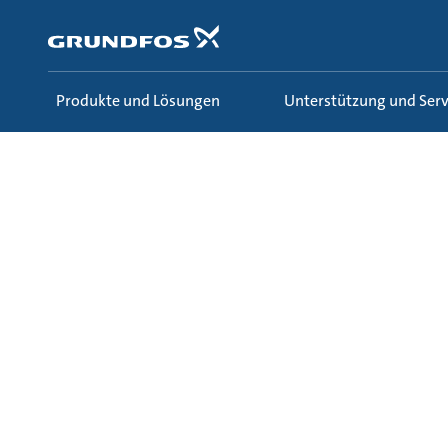
Zum
Inhalt
springen
Produkte und Lösungen
Unterstützung und Serv
Unterstützung und Service
Marketing Center