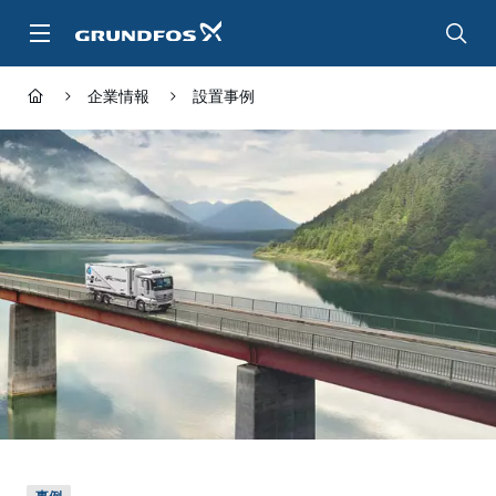
メ
イ
ン
コ
企業情報
設置事例
ン
テ
ン
ツ
に
ス
キ
ッ
プ