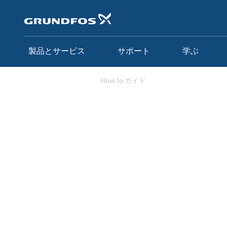
メ
イ
ン
コ
ン
製品とサービス
サポート
学ぶ
テ
ン
ツ
サポート
How to ガイド
に
ス
キ
ッ
プ