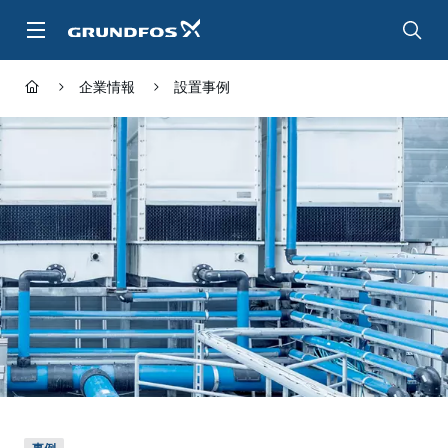
メ
イ
ン
コ
企業情報
設置事例
ン
テ
ン
ツ
に
ス
キ
ッ
プ