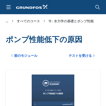
メ
イ
ン
コ
すべてのコース
13 - 水力学の基礎とポンプ性能
ン
テ
ン
ツ
ポンプ性能低下の原因
に
ス
キ
前のモジュール
テストを受ける
ッ
プ