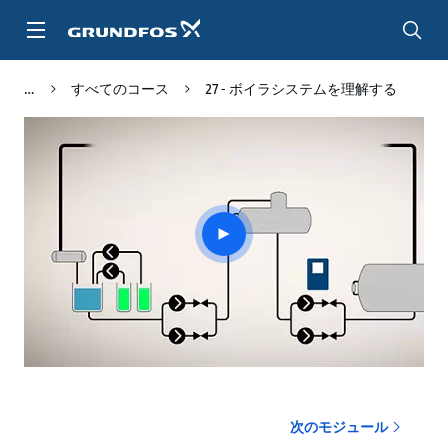
メ
イ
ン
コ
すべてのコース
27 - ボイラシステムを理解する
ン
テ
ン
ツ
に
ス
キ
Play
ッ
video
プ
次のモジュール