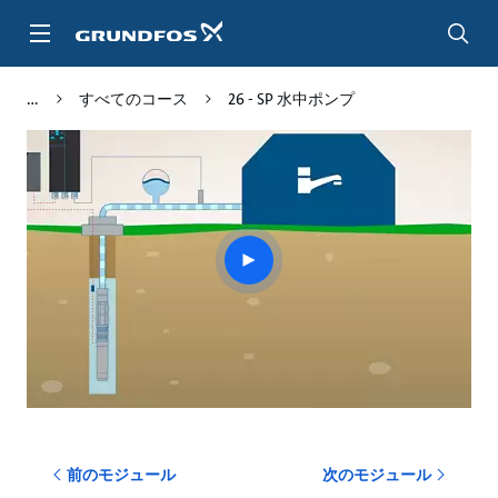
メ
イ
ン
コ
すべてのコース
26 - SP 水中ポンプ
ン
テ
ン
ツ
に
ス
キ
Play
ッ
video
プ
前のモジュール
次のモジュール