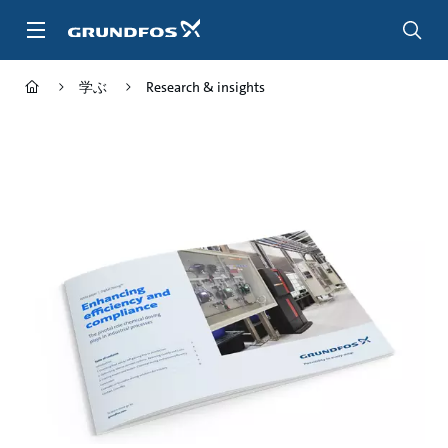
メ
イ
ン
コ
学ぶ
Research & insights
ン
テ
ン
ツ
に
ス
キ
ッ
プ