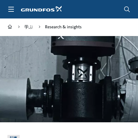
メ
イ
ン
コ
学ぶ
Research & insights
ン
テ
ン
ツ
に
ス
キ
ッ
プ