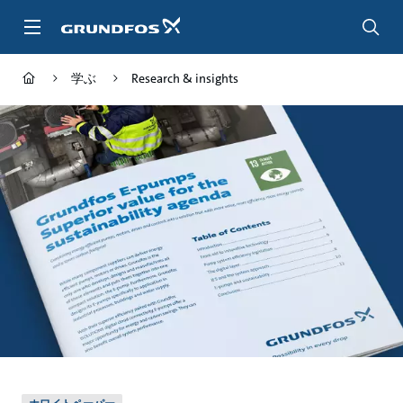
メ
イ
ン
コ
学ぶ
Research & insights
ン
テ
ン
ツ
に
ス
キ
ッ
プ