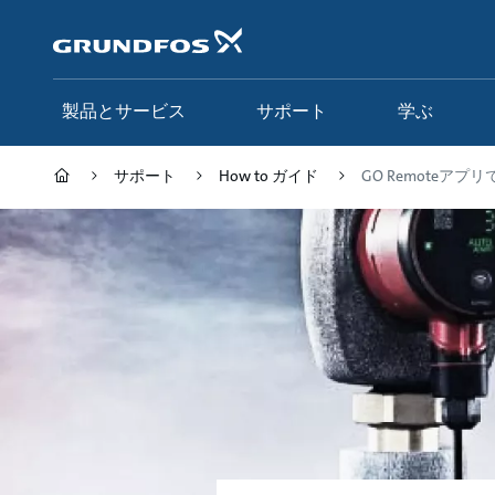
メ
イ
ン
コ
ン
製品とサービス
サポート
学ぶ
テ
ン
ツ
サポート
How to ガイド
GO Remoteアプリ
に
ス
キ
ッ
プ