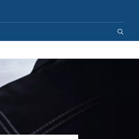
Japan
-
JA