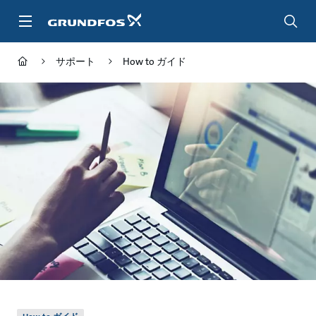
メ
イ
ン
コ
サポート
How to ガイド
ン
テ
ン
ツ
に
ス
キ
ッ
プ