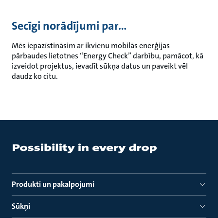
Secīgi norādījumi par...
Mēs iepazīstināsim ar ikvienu mobilās enerģijas
pārbaudes lietotnes “Energy Check” darbību, pamācot, kā
izveidot projektus, ievadīt sūkņa datus un paveikt vēl
daudz ko citu.
Produkti un pakalpojumi
Sūkņi