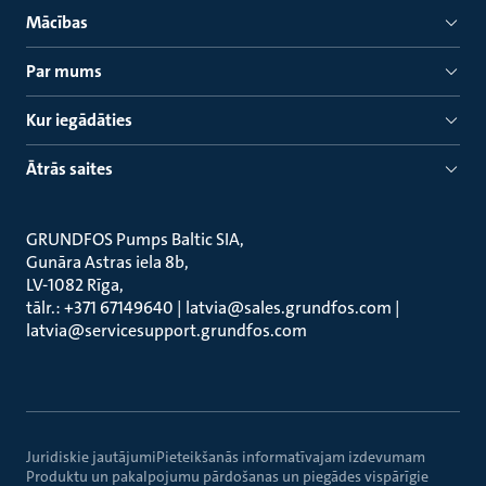
Mācības
Par mums
Kur iegādāties
Ātrās saites
GRUNDFOS Pumps Baltic SIA
Gunāra Astras iela 8b
LV-1082 Rīga
tālr.: +371 67149640 | latvia@sales.grundfos.com |
latvia@servicesupport.grundfos.com
Juridiskie jautājumi
Pieteikšanās informatīvajam izdevumam
Produktu un pakalpojumu pārdošanas un piegādes vispārīgie