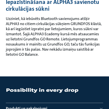
Iepazīstināšana ar ALPHA3 savienotu
cirkulācijas sūkni
Uzziniet, kā iebūvēts Bluetooth savienojums atšķir
ALPHA3 no citiem cirkulācijas sūkņiem GRUNDFOS klāstā,
kā arī iegūstiet izpratni par lietojumiem, kuros sūkni var
izmantot. Šajā ALPHA3 Ecademy kursā mēs atsaucamies
uz lietotni Grundfos GO Remote. Lietojumprogrammas
nosaukums ir mainīts uz Grundfos GO, taču tās funkcijas
joprojām ir tās pašas. Nav nekādu izmaiņu saistībā ar
lietotni GO Balance.
Produkti un pakalpojumi