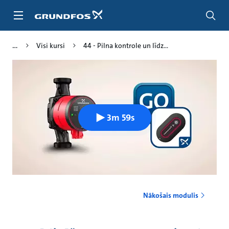
Pāriet
uz
galveno
saturu
Visi kursi
44 - Pilna kontrole un līdz...
3m 59s
Nākošais modulis