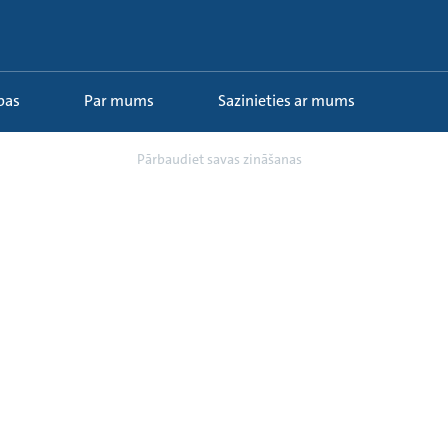
ības
Par mums
Sazinieties ar mums
s centralizētā ...
Pārbaudiet savas zināšanas