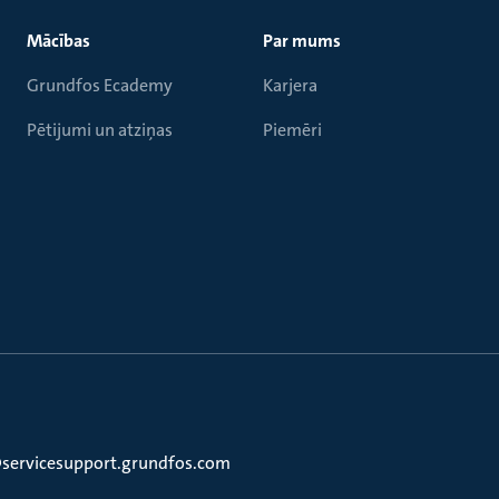
Mācības
Par mums
Grundfos Ecademy
Karjera
Pētijumi un atziņas
Piemēri
a@servicesupport.grundfos.com