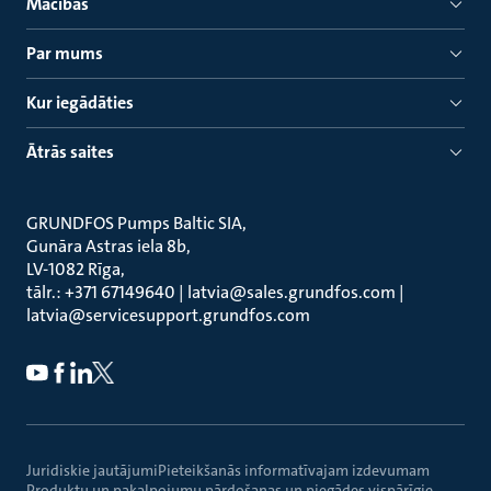
Mācības
Par mums
Kur iegādāties
Ātrās saites
GRUNDFOS Pumps Baltic SIA
Gunāra Astras iela 8b
LV-1082 Rīga
tālr.: +371 67149640 | latvia@sales.grundfos.com |
latvia@servicesupport.grundfos.com
Juridiskie jautājumi
Pieteikšanās informatīvajam izdevumam
Produktu un pakalpojumu pārdošanas un piegādes vispārīgie