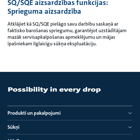
SQ/SQE aizsardzības funkcijas:
Sprieguma aizsardzība
Atklājiet kā SQ/SQE pielāgo savu darbību saskaņā ar
faktisko barošanas spriegumu, garantējot uzstādītājam
mazāk servisapkalpošanas apmeklējumu un mājas
īpašniekam ilglaicīgu sūkņa ekspluatāciju.
Produkti un pakalpojumi
Sūkņi