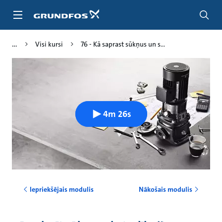
Pāriet
uz
galveno
saturu
Visi kursi
76 - Kā saprast sūkņus un s...
4m 26s
Iepriekšējais modulis
Nākošais modulis