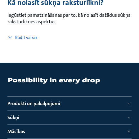
Kā nolasīt sūkņa raksturlīkni?
Iegūstiet pamatzināšanas par to, kā nolasīt dažādus sūkņa
raksturlīknes aspektus.
Rādīt vairāk
Produkti un pakalpojumi
Sūkņi
Mācības