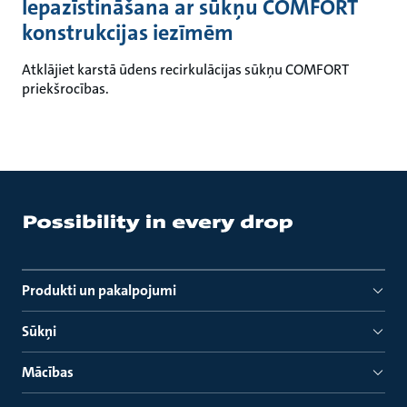
Iepazīstināšana ar sūkņu COMFORT
konstrukcijas iezīmēm
Atklājiet karstā ūdens recirkulācijas sūkņu COMFORT
priekšrocības.
Produkti un pakalpojumi
Sūkņi
Mācības