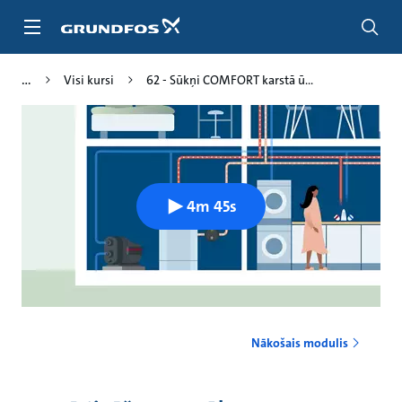
Pāriet
uz
galveno
saturu
Visi kursi
62 - Sūkņi COMFORT karstā ū...
4m 45s
Nākošais modulis