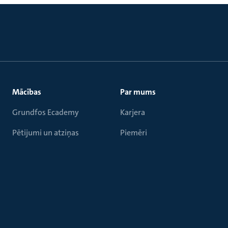
Mācības
Par mums
Grundfos Ecademy
Karjera
Pētijumi un atziņas
Piemēri