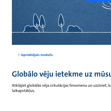
Iepriekšējais modulis
Globālo vēju ietekme uz mūsu
Atklājiet globālās vēja cirkulācijas fenomenu un uzziniet,
laikapstākļus.