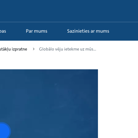
ības
Par mums
Sazinieties ar mums
stākļu izpratne
Globālo vēju ietekme uz mūs...