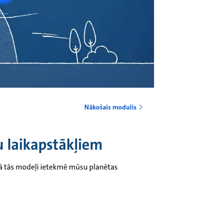
Nākošais modulis
 laikapstākļiem
 kā tās modeļi ietekmē mūsu planētas