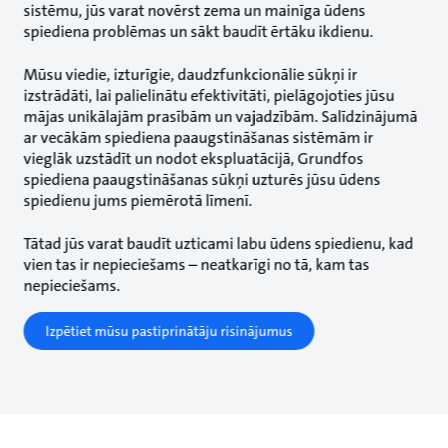
sistēmu, jūs varat novērst zema un mainīga ūdens
spiediena problēmas un sākt baudīt ērtāku ikdienu.
Mūsu viedie, izturīgie, daudzfunkcionālie sūkņi ir
izstrādāti, lai palielinātu efektivitāti, pielāgojoties jūsu
mājas unikālajām prasībām un vajadzībām. Salīdzinājumā
ar vecākām spiediena paaugstināšanas sistēmām ir
vieglāk uzstādīt un nodot ekspluatācijā, Grundfos
spiediena paaugstināšanas sūkņi uzturēs jūsu ūdens
spiedienu jums piemērotā līmenī.
Tātad jūs varat baudīt uzticami labu ūdens spiedienu, kad
vien tas ir nepieciešams – neatkarīgi no tā, kam tas
nepieciešams.
Izpētiet mūsu pastiprinātāju risinājumus