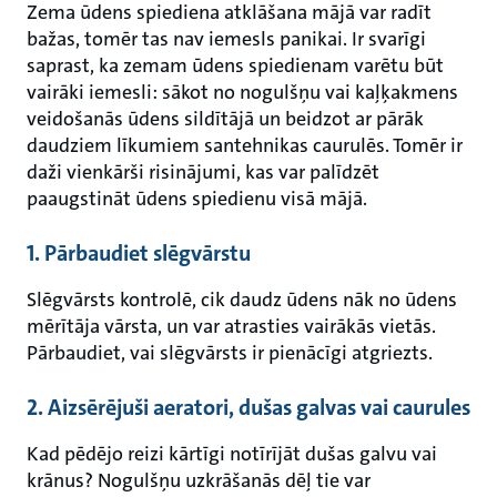
Zema ūdens spiediena atklāšana mājā var radīt
bažas, tomēr tas nav iemesls panikai. Ir svarīgi
saprast, ka zemam ūdens spiedienam varētu būt
vairāki iemesli: sākot no nogulšņu vai kaļķakmens
veidošanās ūdens sildītājā un beidzot ar pārāk
daudziem līkumiem santehnikas caurulēs. Tomēr ir
daži vienkārši risinājumi, kas var palīdzēt
paaugstināt ūdens spiedienu visā mājā.
1. Pārbaudiet slēgvārstu
Slēgvārsts kontrolē, cik daudz ūdens nāk no ūdens
mērītāja vārsta, un var atrasties vairākās vietās.
Pārbaudiet, vai slēgvārsts ir pienācīgi atgriezts.
2. Aizsērējuši aeratori, dušas galvas vai caurules
Kad pēdējo reizi kārtīgi notīrījāt dušas galvu vai
krānus? Nogulšņu uzkrāšanās dēļ tie var