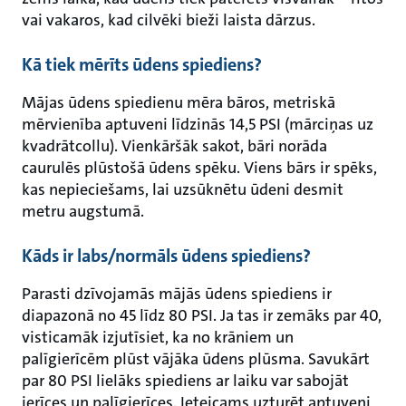
vai vakaros, kad cilvēki bieži laista dārzus.
Kā tiek mērīts ūdens spiediens?
Mājas ūdens spiedienu mēra bāros, metriskā
mērvienība aptuveni līdzinās 14,5 PSI (mārciņas uz
kvadrātcollu). Vienkāršāk sakot, bāri norāda
caurulēs plūstošā ūdens spēku. Viens bārs ir spēks,
kas nepieciešams, lai uzsūknētu ūdeni desmit
metru augstumā.
Kāds ir labs/normāls ūdens spiediens?
Parasti dzīvojamās mājās ūdens spiediens ir
diapazonā no 45 līdz 80 PSI. Ja tas ir zemāks par 40,
visticamāk izjutīsiet, ka no krāniem un
palīgierīcēm plūst vājāka ūdens plūsma. Savukārt
par 80 PSI lielāks spiediens ar laiku var sabojāt
ierīces un palīgierīces. Ieteicams uzturēt aptuveni