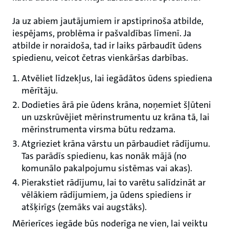
Ja uz abiem jautājumiem ir apstiprinoša atbilde,
iespējams, problēma ir pašvaldības līmenī. Ja
atbilde ir noraidoša, tad ir laiks pārbaudīt ūdens
spiedienu, veicot četras vienkāršas darbības.
Atvēliet līdzekļus, lai iegādātos ūdens spiediena
mērītāju.
Dodieties ārā pie ūdens krāna, noņemiet šļūteni
un uzskrūvējiet mērinstrumentu uz krāna tā, lai
mērinstrumenta virsma būtu redzama.
Atgrieziet krāna vārstu un pārbaudiet rādījumu.
Tas parādīs spiedienu, kas nonāk mājā (no
komunālo pakalpojumu sistēmas vai akas).
Pierakstiet rādījumu, lai to varētu salīdzināt ar
vēlākiem rādījumiem, ja ūdens spiediens ir
atšķirīgs (zemāks vai augstāks).
Mērierīces iegāde būs noderīga ne vien, lai veiktu