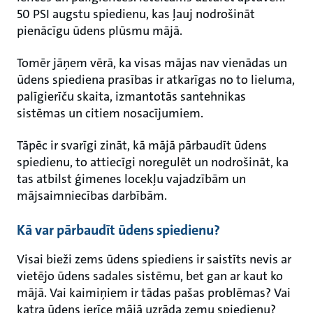
50 PSI augstu spiedienu, kas ļauj nodrošināt
pienācīgu ūdens plūsmu mājā.
Tomēr jāņem vērā, ka visas mājas nav vienādas un
ūdens spiediena prasības ir atkarīgas no to lieluma,
palīgierīču skaita, izmantotās santehnikas
sistēmas un citiem nosacījumiem.
Tāpēc ir svarīgi zināt, kā mājā pārbaudīt ūdens
spiedienu, to attiecīgi noregulēt un nodrošināt, ka
tas atbilst ģimenes locekļu vajadzībām un
mājsaimniecības darbībām.
Kā var pārbaudīt ūdens spiedienu?
Visai bieži zems ūdens spiediens ir saistīts nevis ar
vietējo ūdens sadales sistēmu, bet gan ar kaut ko
mājā. Vai kaimiņiem ir tādas pašas problēmas? Vai
katra ūdens ierīce mājā uzrāda zemu spiedienu?