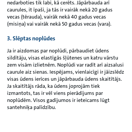
nedarboties tik labi, kā cerēts. Jāpārbauda arī
caurules, it īpaši, ja tās ir vairāk nekā 20 gadus
vecas (tērauda), vairāk nekā 40 gadus vecas
(misiņa) vai vairāk nekā 50 gadus vecas (vara).
3. Slēptas noplūdes
Ja ir aizdomas par noplūdi, pārbaudiet ūdens
sildītāju, visas elastīgās šļūtenes un katru vārstu
zem visām izlietnēm. Noplūdi var radīt arī aizsalusi
caurule aiz sienas. Iespējams, vienlaicīgi ir jāizslēdz
visas ūdens ierīces un jāpārbauda ūdens skaitītājs.
Ja skaitītājs rāda, ka ūdens joprojām tiek
izmantots, tas ir vēl viens pierādījums par
noplūdēm. Visos gadījumos ir ieteicams lūgt
santehniķa palīdzību.