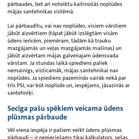
pārbaudes, bet arī noteiktu kaitinošās noplūdes
mājas santehnikas sistēmā.
Lai pārbaudītu, vai nav noplūdes, visiem vārstiem
jābūt aizvērtiem (tāpat jābūt izslēgtām visām
ūdens ierīcēm, piemēram, tādām kā trauku
mazgājamās un veļas mazgājamās mašīnas) un
jābūt aizvērtam mājas galvenajam ūdensvada
vārstam. Ja stundas laikā spiediens paliek
nemainīgs, visticamāk, mājas santehnikai nav
noplūdes. Ja spiediens pazeminās vairāk nekā par
trīs PSI, var būt noplūde un, iespējams, jāsazinās ar
santehniķi.
Secīga pašu spēkiem veicama ūdens
plūsmas pārbaude
Vēl viena iespēja ir pašiem veikt ūdens plūsmas
pārbaudi – ir nepieciešams tikai kalkulators, sešas