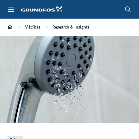
Pāriet
uz
galveno
saturu
Mācības
Research & insights