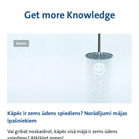
Get more Knowledge
Raksts
Kāpēc ir zems ūdens spiediens? Norādījumi mājas
īpašniekiem
Vai gribat noskaidrot, kāpēc visā mājā ir zems ūdens
spiediens? Atklājiet iemesl