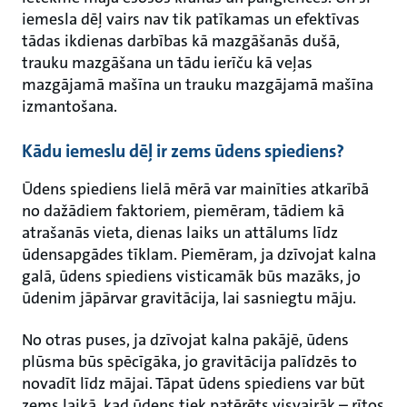
iemesla dēļ vairs nav tik patīkamas un efektīvas
tādas ikdienas darbības kā mazgāšanās dušā,
trauku mazgāšana un tādu ierīču kā veļas
mazgājamā mašīna un trauku mazgājamā mašīna
izmantošana.
Kādu iemeslu dēļ ir zems ūdens spiediens?
Ūdens spiediens lielā mērā var mainīties atkarībā
no dažādiem faktoriem, piemēram, tādiem kā
atrašanās vieta, dienas laiks un attālums līdz
ūdensapgādes tīklam. Piemēram, ja dzīvojat kalna
galā, ūdens spiediens visticamāk būs mazāks, jo
ūdenim jāpārvar gravitācija, lai sasniegtu māju.
No otras puses, ja dzīvojat kalna pakājē, ūdens
plūsma būs spēcīgāka, jo gravitācija palīdzēs to
novadīt līdz mājai. Tāpat ūdens spiediens var būt
zems laikā, kad ūdens tiek patērēts visvairāk – rītos