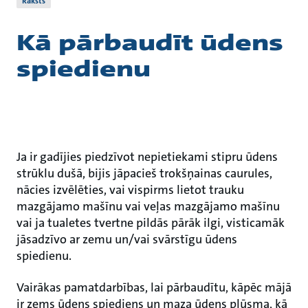
Raksts
Kā pārbaudīt ūdens
spiedienu
Ja ir gadījies piedzīvot nepietiekami stipru ūdens
strūklu dušā, bijis jāpacieš trokšņainas caurules,
nācies izvēlēties, vai vispirms lietot trauku
mazgājamo mašīnu vai veļas mazgājamo mašīnu
vai ja tualetes tvertne pildās pārāk ilgi, visticamāk
jāsadzīvo ar zemu un/vai svārstīgu ūdens
spiedienu.
Vairākas pamatdarbības, lai pārbaudītu, kāpēc mājā
ir zems ūdens spiediens un maza ūdens plūsma, kā