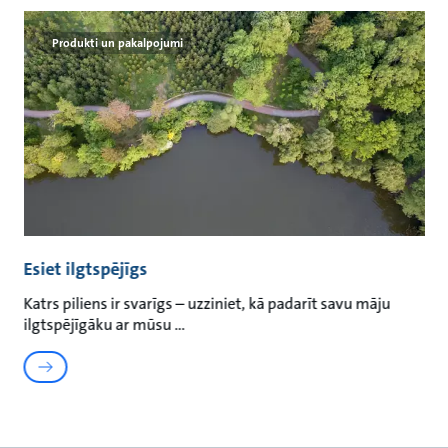
Produkti un pakalpojumi
Esiet ilgtspējīgs
Katrs piliens ir svarīgs – uzziniet, kā padarīt savu māju
ilgtspējīgāku ar mūsu