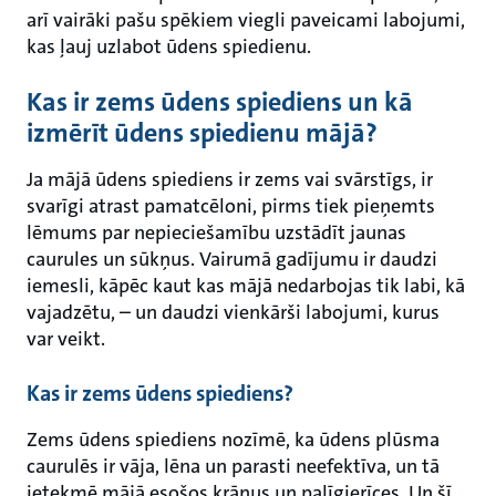
arī vairāki pašu spēkiem viegli paveicami labojumi,
kas ļauj uzlabot ūdens spiedienu.
Kas ir zems ūdens spiediens un kā
izmērīt ūdens spiedienu mājā?
Ja mājā ūdens spiediens ir zems vai svārstīgs, ir
svarīgi atrast pamatcēloni, pirms tiek pieņemts
lēmums par nepieciešamību uzstādīt jaunas
caurules un sūkņus. Vairumā gadījumu ir daudzi
iemesli, kāpēc kaut kas mājā nedarbojas tik labi, kā
vajadzētu, – un daudzi vienkārši labojumi, kurus
var veikt.
Kas ir zems ūdens spiediens?
Zems ūdens spiediens nozīmē, ka ūdens plūsma
caurulēs ir vāja, lēna un parasti neefektīva, un tā
ietekmē mājā esošos krānus un palīgierīces. Un šī