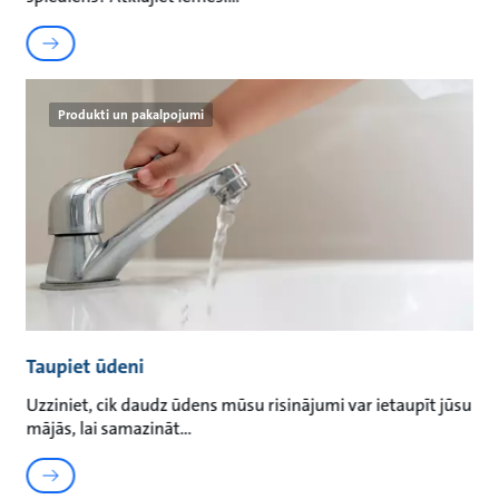
Produkti un pakalpojumi
Taupiet ūdeni
Uzziniet, cik daudz ūdens mūsu risinājumi var ietaupīt jūsu
mājās, lai samazināt