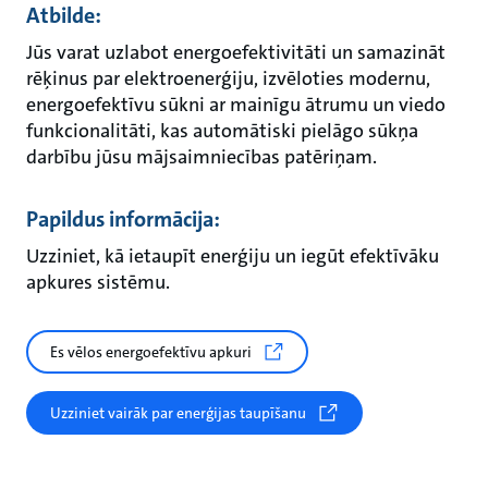
Atbilde:
Jūs varat uzlabot energoefektivitāti un samazināt
rēķinus par elektroenerģiju, izvēloties modernu,
energoefektīvu sūkni ar mainīgu ātrumu un viedo
funkcionalitāti, kas automātiski pielāgo sūkņa
darbību jūsu mājsaimniecības patēriņam.
Papildus informācija:
Uzziniet, kā ietaupīt enerģiju un iegūt efektīvāku
apkures sistēmu.
Es vēlos energoefektīvu apkuri
Uzziniet vairāk par enerģijas taupīšanu