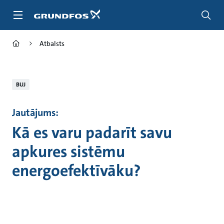
Pāriet
uz
galveno
saturu
Atbalsts
BUJ
Jautājums:
Kā es varu padarīt savu
apkures sistēmu
energoefektīvāku?