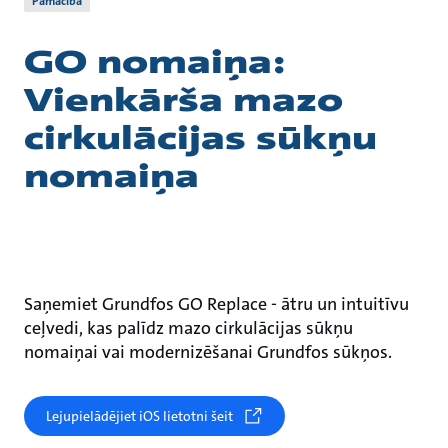
Pamācība
GO nomaiņa:
Vienkārša mazo
cirkulācijas sūkņu
nomaiņa
Saņemiet Grundfos GO Replace - ātru un intuitīvu
ceļvedi, kas palīdz mazo cirkulācijas sūkņu
nomaiņai vai modernizēšanai Grundfos sūkņos.
Lejupielādējiet iOS lietotni šeit