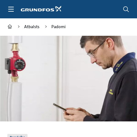
Pāriet
uz
galveno
saturu
Atbalsts
Padomi