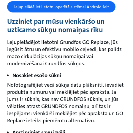
Lejupielādējiet lietotni operētājsistēmai Android šeit
Uzziniet par mūsu vienkāršo un
uzticamo sūkņu nomaiņas rīku
Lejupielādējot lietotni Grundfos GO Replace, jūs
iegūsit ātru un efektīvu mobilo ceļvedi, kas palīdz
mazo cirkulācijas sūkņu nomaiņai vai
modernizēšanai Grundfos sūkņos.
Nosakiet esošo sūkni
Nofotografējiet vecā sūkņa datu plāksnīti, ievadiet
produkta numuru vai meklējiet pēc apraksta. Ja
jums ir sūknis, kas nav GRUNDFOS sūknis, un jūs
vēlaties atrast GRUNDFOS nomaiņu, arī tas ir
iespējams: vienkārši meklējiet pēc apraksta un GO
Replace ieteiks piemērotu alternatīvu.
Apstipriniet savu izvēli