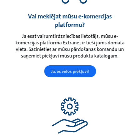
Vai meklējat mūsu e-komercijas
platformu?
Ja esat vairumtirdzniecības lietotājs, mūsu e-
komercijas platforma Extranet ir tieši jums domāta
vieta. Sazinieties ar mūsu pārdošanas komandu un
saņemiet piekļuvi mūsu produktu katalogam.
Jā, es vēlos piekļuvi!